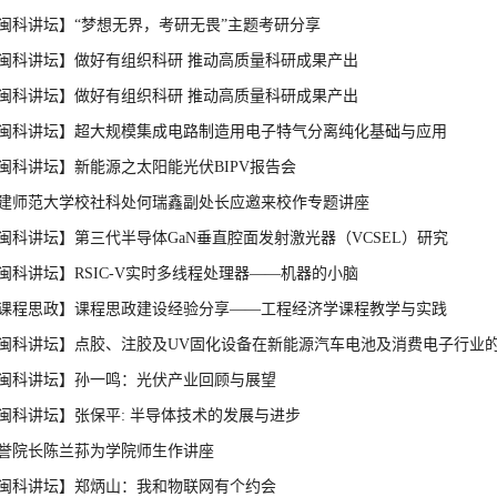
闽科讲坛】“梦想无界，考研无畏”主题考研分享
闽科讲坛】做好有组织科研 推动高质量科研成果产出
闽科讲坛】做好有组织科研 推动高质量科研成果产出
闽科讲坛】超大规模集成电路制造用电子特气分离纯化基础与应用
闽科讲坛】新能源之太阳能光伏BIPV报告会
建师范大学校社科处何瑞鑫副处长应邀来校作专题讲座
闽科讲坛】第三代半导体GaN垂直腔面发射激光器（VCSEL）研究
闽科讲坛】RSIC-V实时多线程处理器——机器的小脑
课程思政】课程思政建设经验分享——工程经济学课程教学与实践
闽科讲坛】点胶、注胶及UV固化设备在新能源汽车电池及消费电子行业
闽科讲坛】孙一鸣：光伏产业回顾与展望
闽科讲坛】张保平: 半导体技术的发展与进步
誉院长陈兰荪为学院师生作讲座
闽科讲坛】郑炳山：我和物联网有个约会