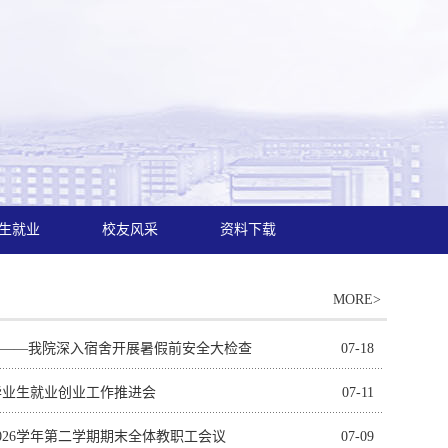
生就业
校友风采
资料下载
MORE>
”——我院深入宿舍开展暑假前安全大检查
07-18
届毕业生就业创业工作推进会
07-11
2026学年第二学期期末全体教职工会议
07-09