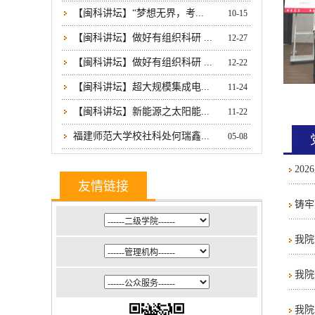
【闽科讲坛】“梦想无界，考...
10-15
【闽科讲坛】做好有组织科研 ...
12-27
【闽科讲坛】做好有组织科研 ...
12-22
【闽科讲坛】超大规模集成电...
11-24
【闽科讲坛】新能源之太阳能...
11-22
福建师范大学校社科处何瑞鑫...
05-08
20
友情链接
铸牢
我院
我院
我院