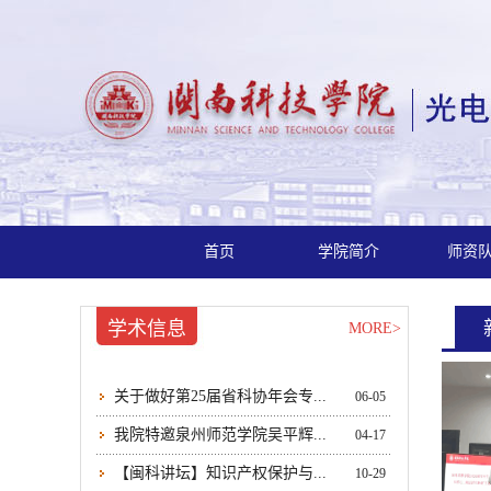
首页
学院简介
师资
学术信息
MORE>
关于做好第25届省科协年会专...
06-05
我院特邀泉州师范学院吴平辉...
04-17
【闽科讲坛】知识产权保护与...
10-29